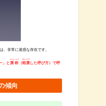
は、非常に迷惑な存在です。
べっしょう
けいべつ
ー」と
蔑称
（
軽蔑
した呼び方）で呼
の傾向