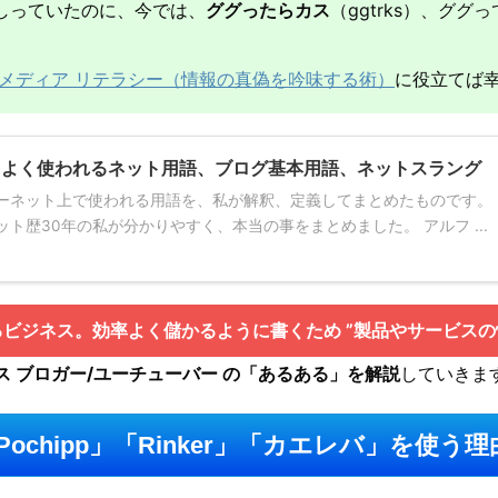
しっていたのに、今では、
ググったらカス
（ggtrks）、ググ
メディア リテラシー（情報の真偽を吟味する術）
に役立てば
 よく使われるネット用語、ブログ基本用語、ネットスラング
ーネット上で使われる用語を、私が解釈、定義してまとめたものです。
ト歴30年の私が分かりやすく、本当の事をまとめました。 アルフ ...
るビジネス。効率よく儲かるように書くため ”製品やサービス
 ブロガー/ユーチューバー の「あるある」を解説
していきま
chipp」「Rinker」「カエレバ」を使う理