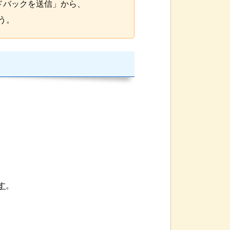
ドバックを送信」から、
う。
す
。