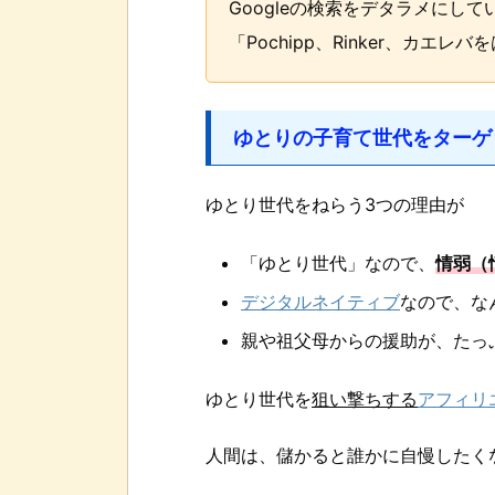
Googleの検索をデタラメに
「Pochipp、Rinker、カ
ゆとりの子育て世代をターゲ
ゆとり世代をねらう3つの理由が
「ゆとり世代」なので、
情弱（
デジタルネイティブ
なので、な
親や祖父母からの援助が、たっ
ゆとり世代を
狙い撃ちする
アフィリ
人間は、儲かると誰かに自慢したく