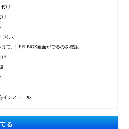
り付け
付け
る
をつなぐ
て、UEFI BIOS画面がでるのを確認
付け
線
け
Sをインストール
てる