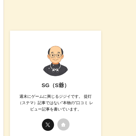
SG（S爺）
週末にゲームに興じるジジイです。 提灯
（ステマ）記事ではない”本物の”口コミ レ
ビュー記事を書いています。