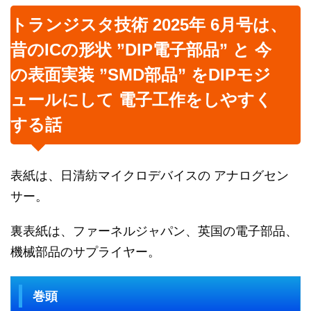
トランジスタ技術 2025年 6月号は、
昔のICの形状 ”DIP電子部品” と 今
の表面実装 ”SMD部品” をDIPモジ
ュールにして 電子工作をしやすく
する話
表紙は、日清紡マイクロデバイスの アナログセン
サー。
裏表紙は、ファーネルジャパン、英国の電子部品、
機械部品のサプライヤー。
巻頭