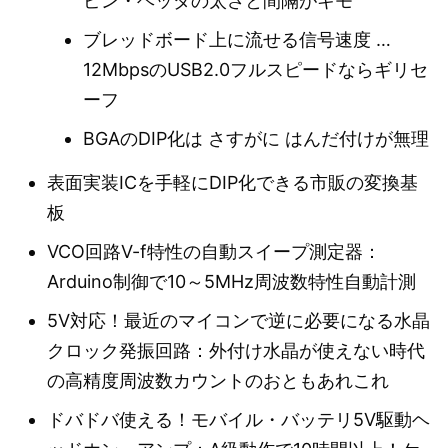
ピン・ヘッダの太さと間隔がキモ
ブレッドボード上に流せる信号速度 …
12MbpsのUSB2.0フルスピードならギリセ
ーフ
BGAのDIP化は さすがに はんだ付けが無理
表面実装ICを手軽にDIP化できる市販の変換基
板
VCO回路V-f特性の自動スイープ測定器：
Arduino制御で10～5MHz周波数特性自動計測
5V対応！最近のマイコンで逆に必要になる水晶
クロック発振回路：外付け水晶が使えない時代
の高精度周波数カウントのおともあれこれ
ドバドバ使える！モバイル・バッテリ5V駆動ヘ