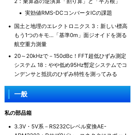
2：乗算器の逆演算「割り算」と「平方根」
実効値RMS-DCコンバータICの課題
国土と地理のエレクトロニクス 3：新しい標高
もう1つのキモ…「基準0m」面ジオイドを測る
航空重力測量
20～20kHzで－150dBc！FFT超低ひずみ測定
システム 18：やや低め95Hz暫定システムでコ
ンデンサと抵抗のひずみ特性を測ってみる
一般
私の部品箱
3.3V・5V系－RS232Cレベル変換AE-