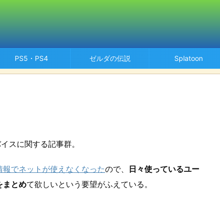
PS5・PS4
ゼルダの伝説
Splatoon
デバイスに関する記事群。
情報でネットが使えなくなった
ので、
日々使っているユー
をまとめ
て欲しいという要望がふえている。