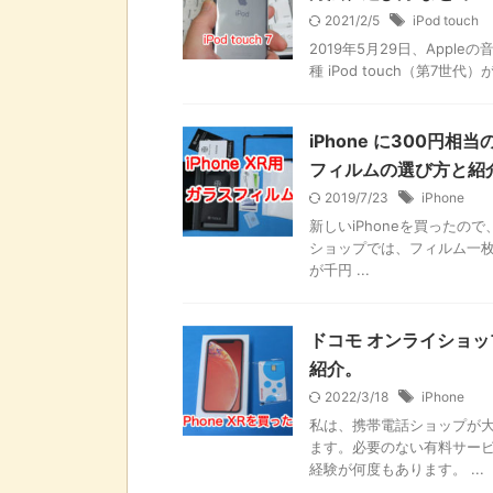
2021/2/5
iPod touch
2019年5月29日、Apple
種 iPod touch（第7世代）
iPhone に300円
フィルムの選び方と紹
2019/7/23
iPhone
新しいiPhoneを買ったの
ショップでは、フィルム一枚
が千円 ...
ドコモ オンライショップで
紹介。
2022/3/18
iPhone
私は、携帯電話ショップが大
ます。必要のない有料サー
経験が何度もあります。 ...