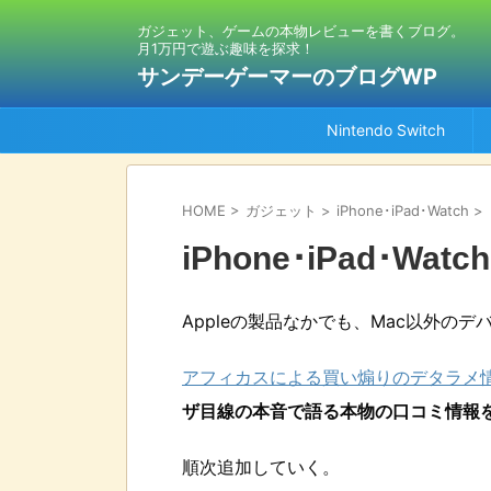
ガジェット、ゲームの本物レビューを書くブログ。
月1万円で遊ぶ趣味を探求！
サンデーゲーマーのブログWP
Nintendo Switch
HOME
>
ガジェット
>
iPhone･iPad･Watch
>
iPhone･iPad･Watch
Appleの製品なかでも、Mac以外の
アフィカスによる買い煽りのデタラメ
ザ目線の本音で語る本物の口コミ情報
順次追加していく。