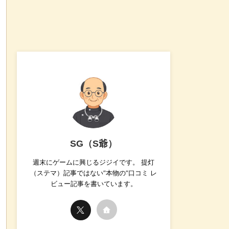
SG（S爺）
週末にゲームに興じるジジイです。 提灯
（ステマ）記事ではない”本物の”口コミ レ
ビュー記事を書いています。