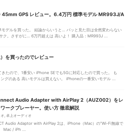
ies 9 45mm GPS レビュー。6.4万円 標準モデル MR993J/A
es 9の標準モデルを買った。 結論からいうと… パッと見た目は全然変わらない
ク。さすがに… 6万円超えは 高いよ！ 購入品：MR993J ...
3世代）を買ったのでレビュー
たので、1番安い iPhone SEでも5Gに対応したので買った。 も
バリングのある 高いモデルは買えない。 iPhoneの一番安いモデル ...
onnect Audio Adapter with AirPlay 2（AUZ002）をレ
トワークプレーヤー。使い方 徹底解説
ィオ
,
卓上オーディオ
CT Audio Adaptor with AirPlay 2は、iPhone（Mac）の”Wi-Fi無線で
 / iPh ...