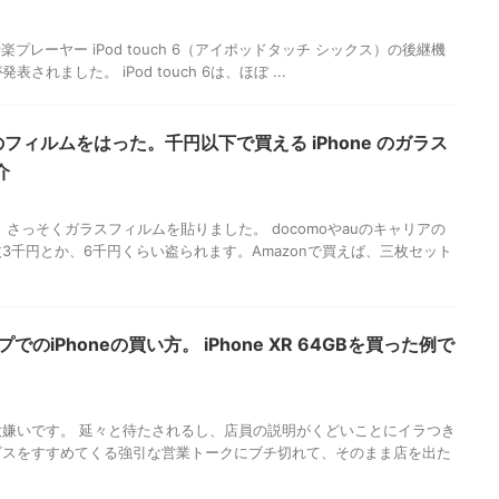
の音楽プレーヤー iPod touch 6（アイポッドタッチ シックス）の後継機
が発表されました。 iPod touch 6は、ほぼ ...
相当のフィルムをはった。千円以下で買える iPhone のガラス
介
で、さっそくガラスフィルムを貼りました。 docomoやauのキャリアの
3千円とか、6千円くらい盗られます。Amazonで買えば、三枚セット
のiPhoneの買い方。 iPhone XR 64GBを買った例で
嫌いです。 延々と待たされるし、店員の説明がくどいことにイラつき
ビスをすすめてくる強引な営業トークにブチ切れて、そのまま店を出た