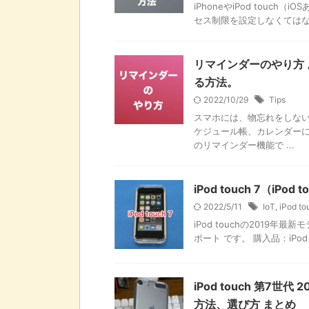
iPhoneやiPod tou
セス制限を設定しなくてはなり
リマインダーのやり方
る方法。
2022/10/29
Tips
スマホには、物忘れをしない
ケジュール帳、カレンダーに
のリマインダー機能で ...
iPod touch 7（iP
2022/5/11
IoT
,
iPod to
iPod touchの201
ポート です。 購入品：iPod
iPod touch 第7世
方法、選び方 まとめ