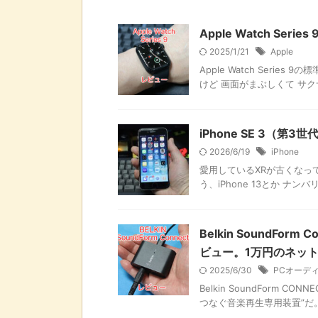
Apple Watch Ser
2025/1/21
Apple
Apple Watch Seri
けど 画面がまぶしくて サクサ
iPhone SE 3（第
2026/6/19
iPhone
愛用しているXRが古くなってき
う、iPhone 13とか ナン
Belkin SoundForm C
ビュー。1万円のネッ
2025/6/30
PCオーデ
Belkin SoundForm CONNE
つなぐ音楽再生専用装置”だ。 Mac