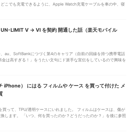
こでも充電できるように、Apple Watch充電ケーブルを車の中、寝
 UN-LIMIT Ⅴ → Ⅵ を契約 開通した話（楽天モバイル
、au、SoftBankにつづく第4のキャリア（自前の回線を持つ携帯電話
料金は高すぎる！」をうたい文句にド派手な宣伝をしているので興味を
 インチ iPhone） にはる フィルムや ケース を買って付けた メ
質
ィルムを買って、TPU/透明ケースにいれました。 フィルムはケースは、傷が
換します。 「いつ、何を買ったのか？どうだったのか？」を後に参照