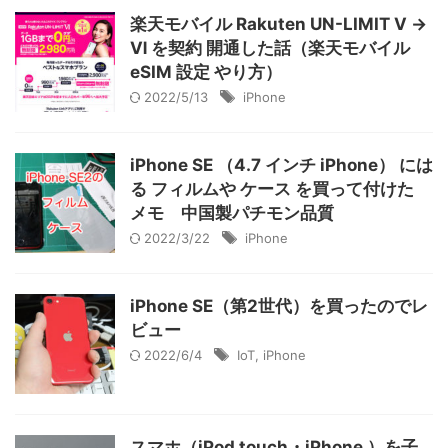
楽天モバイル Rakuten UN-LIMIT Ⅴ →
Ⅵ を契約 開通した話（楽天モバイル
eSIM 設定 やり方）
2022/5/13
iPhone
iPhone SE （4.7 インチ iPhone） には
る フィルムや ケース を買って付けた
メモ 中国製パチモン品質
2022/3/22
iPhone
iPhone SE（第2世代）を買ったのでレ
ビュー
2022/6/4
IoT
,
iPhone
スマホ（iPod touch・iPhone ）を子