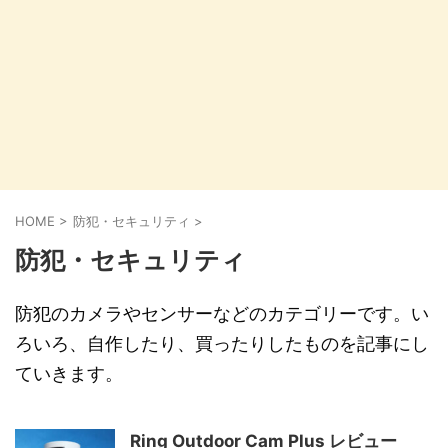
HOME
>
防犯・セキュリティ
>
防犯・セキュリティ
防犯のカメラやセンサーなどのカテゴリーです。い
ろいろ、自作したり、買ったりしたものを記事にし
ていきます。
Ring Outdoor Cam Plus レビュー