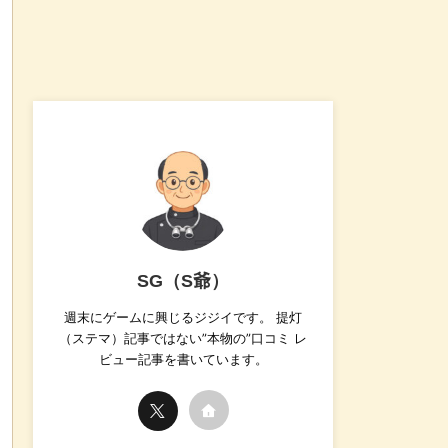
SG（S爺）
週末にゲームに興じるジジイです。 提灯
（ステマ）記事ではない”本物の”口コミ レ
ビュー記事を書いています。