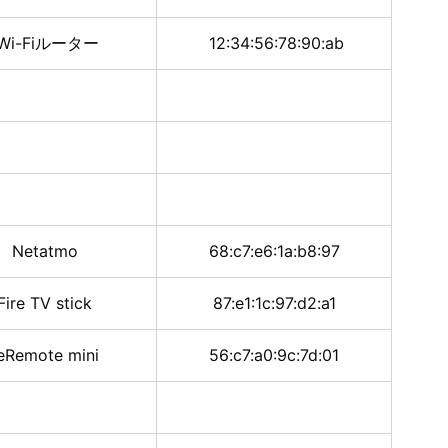
Wi-Fiルーター
12:34:56:78:90:ab
Netatmo
68:c7:e6:1a:b8:97
Fire TV stick
87:e1:1c:97:d2:a1
eRemote mini
56:c7:a0:9c:7d:01