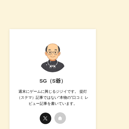
SG（S爺）
週末にゲームに興じるジジイです。 提灯
（ステマ）記事ではない”本物の”口コミ レ
ビュー記事を書いています。