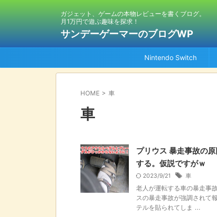
ガジェット、ゲームの本物レビューを書くブログ。
月1万円で遊ぶ趣味を探求！
サンデーゲーマーのブログWP
Nintendo Switch
HOME
>
車
車
プリウス 暴走事故の
する。仮説ですがｗ
2023/9/21
車
老人が運転する車の暴走事故
スの暴走事故が強調されて報
テルを貼られてしま ...