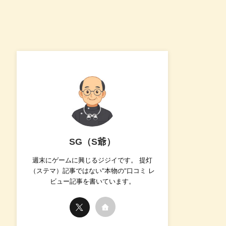
SG（S爺）
週末にゲームに興じるジジイです。 提灯
（ステマ）記事ではない”本物の”口コミ レ
ビュー記事を書いています。