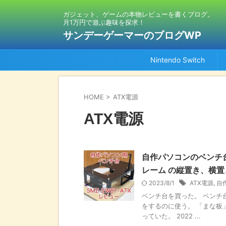
ガジェット、ゲームの本物レビューを書くブログ。
月1万円で遊ぶ趣味を探求！
サンデーゲーマーのブログWP
Nintendo Switch
HOME
>
ATX電源
ATX電源
自作パソコンのベンチ台 
レーム の縦置き、横
2023/8/1
ATX電源
,
自
ベンチ台を買った。 ベンチ
をするのに使う。 「まな板
っていた。 2022 ...