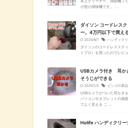
卓上クリーナー、掃除機って
小型の掃除機です。 ...
ダイソン コードレスクリーナ
ー。4万円以下で買え
2025/8/7
ハンディクリ
ダイソンのコードレススティック型
トプロ）を買ったのでレビュ
USBカメラ付き 耳
そうじができる
2025/1/3
ビンゴの景品
USBカメラがついた耳かき
パソコンやタブレットの画面
でよく見える こ ...
Holife ハンディク