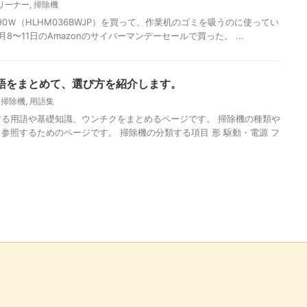
リーナー
,
掃除機
ー 90Ｗ（HLHM036BWJP）を買って、作業机のゴミを吸うのに使ってい
2月8〜11日のAmazonのサイバーマンデーセールで買った。 ...
語をまとめて、選び方を紹介します。
,
掃除機
,
用語集
る用語や基礎知識、ウンチクをまとめるページです。 掃除機の種類や
参照するためのページです。 掃除機の分類する項目 形 駆動・電源 フ