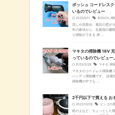
ボッシュ コードレス
いるのでレビュー
2025/5/11
BOSCH
,
掃
流しや洗面台、風呂の壁がカ
年の春頃から、右親指の腱鞘
り掃除ができる 掃 ...
マキタの掃除機 18V 
っているのでレビュー
2023/3/28
マキタ
,
掃
マキタのコードレス掃除機 C
ハンディ掃除機です。 診療
掃除機の中でも ...
2千円以下で買える お
2022/10/28
ビンゴの
机の上など、ちょっとした隙