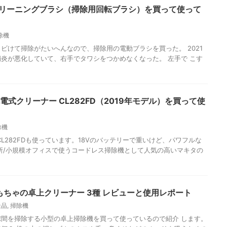
クリーニングブラシ（掃除用回転ブラシ）を買って使って
除機
ビけて掃除がたいへんなので、掃除用の電動ブラシを買った。 2021
炎が悪化していて、右手でタワシをつかめなくなった。 左手で こす
充電式クリーナー CL282FD（2019年モデル）を買って使
。
除機
L282FDも使っています。18Vのバッテリーで重いけど、パワフルな
所/小規模オフィスで使うコードレス掃除機として人気の高いマキタの
もちゃの卓上クリーナー 3種 レビューと使用レポート
景品
,
掃除機
間を掃除する小型の卓上掃除機を買って使っているので紹介 します。