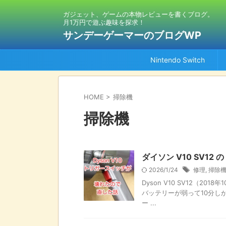
ガジェット、ゲームの本物レビューを書くブログ。
月1万円で遊ぶ趣味を探求！
サンデーゲーマーのブログWP
Nintendo Switch
HOME
>
掃除機
掃除機
ダイソン V10 SV
2026/1/24
修理
,
掃除
Dyson V10 SV12（
バッテリーが弱って10分し
ー ...