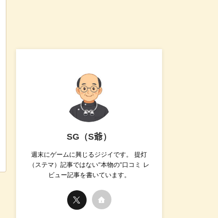
SG（S爺）
週末にゲームに興じるジジイです。 提灯
（ステマ）記事ではない”本物の”口コミ レ
ビュー記事を書いています。