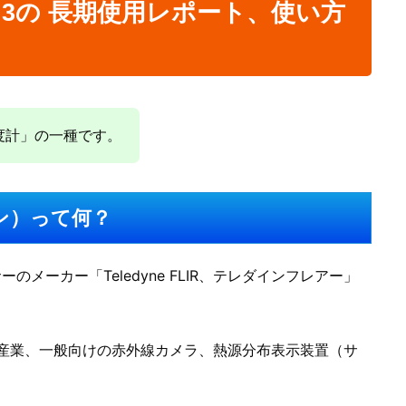
OS Gen3の 長期使用レポート、使い方
射温度計」の一種です。
ワン）って何？
ーのメーカー「Teledyne FLIR、テレダインフレアー」
事向け、産業、一般向けの赤外線カメラ、熱源分布表示装置（サ