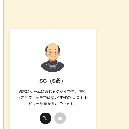
SG（S爺）
週末にゲームに興じるジジイです。 提灯
（ステマ）記事ではない”本物の”口コミ レ
ビュー記事を書いています。