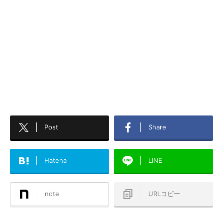
Post
Share
Hatena
LINE
note
URLコピー