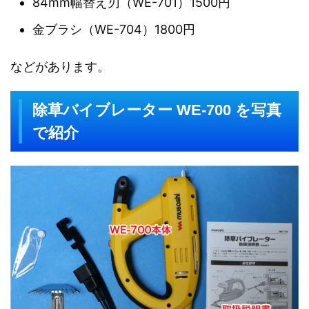
84mm幅替え刃（WE-701）1500円
金ブラシ（WE-704）1800円
などがあります。
除草バイブレーター WE-700 を写真
で紹介