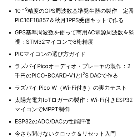
－9
10
精度のGPS周波数基準発生器の製作：定番
PIC16F18857＆秋月1PPS受信キットで作る
GPS基準周波数を使って商用AC電源周波数を監
視：STM32マイコンで8桁精度
PICマイコンの選び方ガイド
ラズパイPicoオーディオ・プレーヤの製作：2
2
千円のPICO-BOARD-V1とI
S DACで作る
ラズパイ Pico W（Wi-Fi付き）の実力テスト
太陽光電力IoTロガーの製作：Wi-Fi付きESP32
マイコンでMPPT制御
ESP32のADC/DACの性能評価
今さら聞けないクロック＆リセット入門