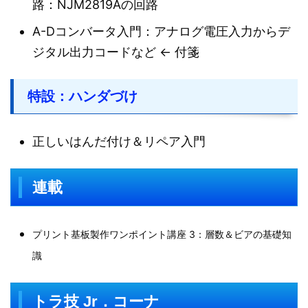
路：NJM2819Aの回路
A-Dコンバータ入門：アナログ電圧入力からデ
ジタル出力コードなど ← 付箋
特設：ハンダづけ
正しいはんだ付け＆リペア入門
連載
プリント基板製作ワンポイント講座 3：
層数＆ビアの基礎知
識
トラ技 Jr．コーナ