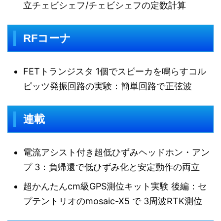
立チェビシェフ/チェビシェフの定数計算
RFコーナ
FETトランジスタ 1個でスピーカを鳴らすコル
ピッツ発振回路の実験：簡単回路で正弦波
連載
電流アシスト付き超低ひずみヘッドホン・アン
プ 3：負帰還で低ひずみ化と安定動作の両立
超かんたんcm級GPS測位キット実験 後編：セ
プテントリオのmosaic-X5 で 3周波RTK測位