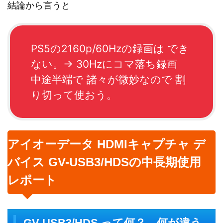
結論から言うと
PS5の2160p/60Hzの録画は でき
ない。→ 30Hzにコマ落ち録画
中途半端で 諸々が微妙なので 割
り切って使おう。
アイオーデータ HDMIキャプチャ デ
バイス GV-USB3/HDSの中長期使用
レポート
GV-USB3/HDS って何？ 何が違う