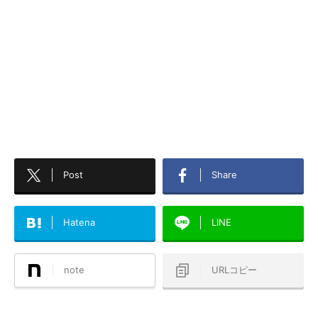
Post
Share
Hatena
LINE
note
URLコピー