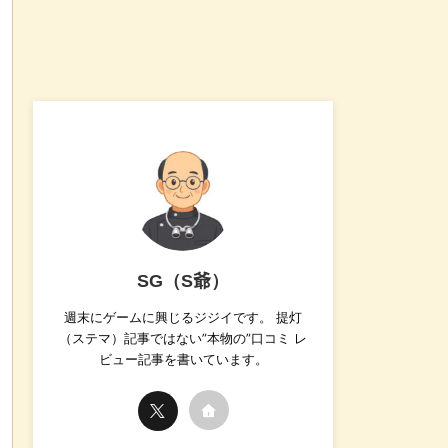
SG（S爺）
週末にゲームに興じるジジイです。 提灯
（ステマ）記事ではない”本物の”口コミ レ
ビュー記事を書いています。