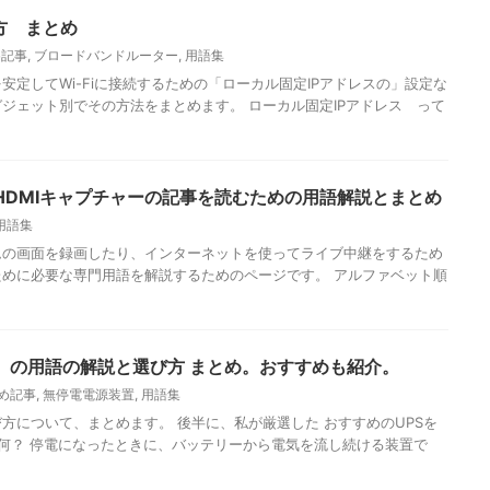
方 まとめ
め記事
,
ブロードバンドルーター
,
用語集
安定してWi-Fiに接続するための「ローカル固定IPアドレスの」設定な
ジェット別でその方法をまとめます。 ローカル固定IPアドレス って
HDMIキャプチャーの記事を読むための用語解説とまとめ
用語集
ムの画面を録画したり、インターネットを使ってライブ中継をするため
めに必要な専門用語を解説するためのページです。 アルファベット順
置）の用語の解説と選び方 まとめ。おすすめも紹介。
め記事
,
無停電電源装置
,
用語集
方について、まとめます。 後半に、私が厳選した おすすめのUPSを
って何？ 停電になったときに、バッテリーから電気を流し続ける装置で