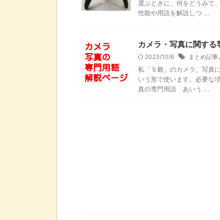
選ぶときに、何をどうみて、
性能や用語を解説しつ ...
カメラ・写真に関する
2023/10/6
まとめ記事
私「Ｓ爺」のカメラ、写真に
いう形で使います。必要な項
真の専門用語 あいう ...