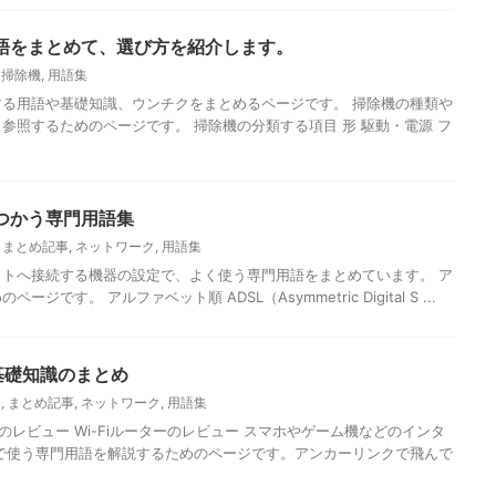
語をまとめて、選び方を紹介します。
,
掃除機
,
用語集
る用語や基礎知識、ウンチクをまとめるページです。 掃除機の種類や
参照するためのページです。 掃除機の分類する項目 形 駆動・電源 フ
つかう専門用語集
,
まとめ記事
,
ネットワーク
,
用語集
トへ接続する機器の設定で、よく使う専門用語をまとめています。 ア
です。 アルファベット順 ADSL（Asymmetric Digital S ...
の基礎知識のまとめ
i
,
まとめ記事
,
ネットワーク
,
用語集
器のレビュー Wi-Fiルーターのレビュー スマホやゲーム機などのインタ
で使う専門用語を解説するためのページです。アンカーリンクで飛んで