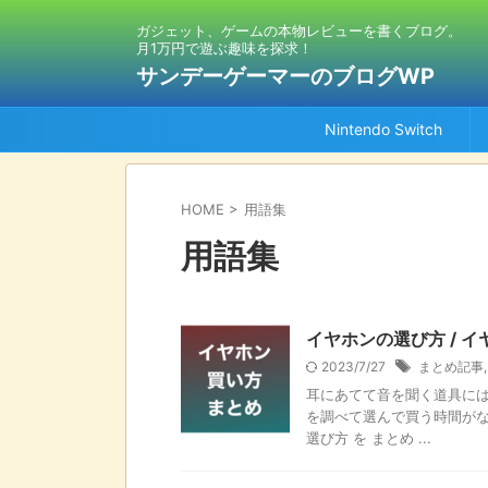
ガジェット、ゲームの本物レビューを書くブログ。
月1万円で遊ぶ趣味を探求！
サンデーゲーマーのブログWP
Nintendo Switch
HOME
>
用語集
用語集
イヤホンの選び方 / 
2023/7/27
まとめ記事
耳にあてて音を聞く道具には
を調べて選んで買う時間がな
選び方 を まとめ ...