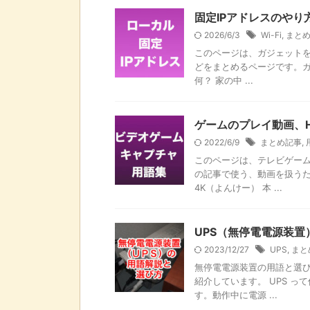
固定IPアドレスのやり
2026/6/3
Wi-Fi
,
まと
このページは、ガジェットを
どをまとめるページです。ガ
何？ 家の中 ...
ゲームのプレイ動画、
2022/6/9
まとめ記事
,
このページは、テレビゲー
の記事で使う、動画を扱うた
4K（よんけー） 本 ...
UPS（無停電電源装
2023/12/27
UPS
,
まと
無停電電源装置の用語と選び
紹介しています。 UPS 
す。動作中に電源 ...