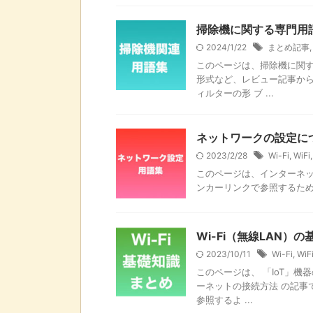
掃除機に関する専門用
2024/1/22
まとめ記事
このページは、掃除機に関す
形式など、レビュー記事から
ィルターの形 ブ ...
ネットワークの設定に
2023/2/28
Wi-Fi
,
WiFi
このページは、インターネッ
ンカーリンクで参照するためのページ
Wi-Fi（無線LAN）
2023/10/11
Wi-Fi
,
WiF
このページは、 「IoT」機
ーネットの接続方法 の記事
参照するよ ...