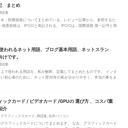
記 まとめ
用語集
防水・防塵規格についてまとめている。レビュー記事から、参照するた
○ 保護規格は、IP○○と表記される。 IP○○は、国際規格 第一記号と第
く使われるネット用語、ブログ基本用語、ネットスラン
向けです。
用語集
上で使われる用語を、私が解釈、定義してまとめたものです。 インタ
い初心者のために、ネット歴30年の私が分かりやすく、本当の事をま
クカード / ビデオカード /GPUの 選び方 、コスパ重
紹介
,
グラフィックスカード
,
用語集
,
自作パソコン
グラフィックカードについてまとめます。 なお、グラフィックカード