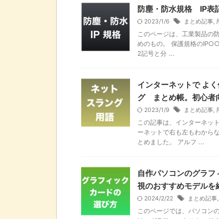
防塵・防水規格 IP表
2023/1/6
まとめ記事
,
このページは、工業製品の
めのもの。 保護規格のIP○
2記号と分 ...
インターネットで よ
グ まとめ帳。初心者
2023/1/9
まとめ記事
,
この記事は、インターネット
ーネットで右も左もわからな
とめました。 アルフ ...
自作パソコンのグラフィッ
視のおすすめモデルを
2024/2/22
まとめ記事
このページでは、パソコンの