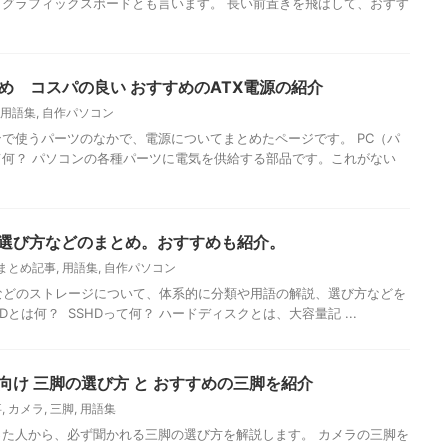
/ グラフィックスボードとも言います。 長い前置きを飛ばして、おすす
とめ コスパの良い おすすめのATX電源の紹介
用語集
,
自作パソコン
で使うパーツのなかで、電源についてまとめたページです。 PC（パ
何？ パソコンの各種パーツに電気を供給する部品です。これがない
 選び方などのまとめ。おすすめも紹介。
まとめ記事
,
用語集
,
自作パソコン
Dなどのストレージについて、体系的に分類や用語の解説、選び方などを
Dとは何？ SSHDって何？ ハードディスクとは、大容量記 ...
向け 三脚の選び方 と おすすめの三脚を紹介
事
,
カメラ
,
三脚
,
用語集
た人から、必ず聞かれる三脚の選び方を解説します。 カメラの三脚を