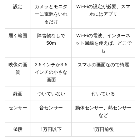
設定
カメラとモニタ
Wi-Fiの設定が必要、スマ
ーに電源をいれ
ホにはアプリ
るだけ
届く範囲
障害物なしで
Wi-Fiの電波、インターネ
50m
ット回線を使えば、どこで
も
映像の画
2.5インチか3.5
スマホの画面なので綺麗
質
インチの小さな
画面
録画
ついていない
付いている
センサー
音センサー
動体センサー、熱センサー
など
値段
1万円以下
1万円前後