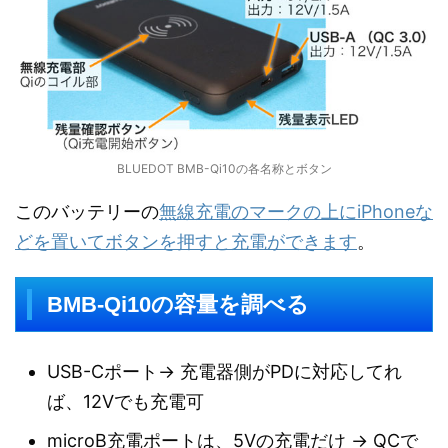
BLUEDOT BMB-Qi10の各名称とボタン
このバッテリーの
無線充電のマークの上にiPhoneな
どを置いてボタンを押すと充電ができます
。
BMB-Qi10の容量を調べる
USB-Cポート→ 充電器側がPDに対応してれ
ば、12Vでも充電可
microB充電ポートは、5Vの充電だけ → QCで