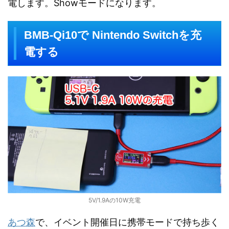
電します。Showモードになります。
BMB-Qi10で Nintendo Switchを充
電する
5V/1.9Aの10W充電
あつ森
で、イベント開催日に携帯モードで持ち歩く