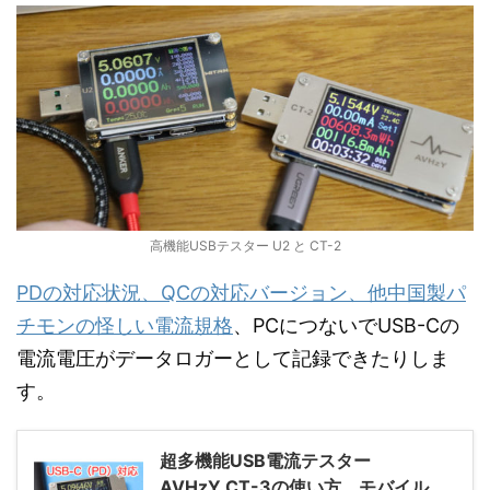
高機能USBテスター U2 と CT-2
PDの対応状況、QCの対応バージョン、他中国製パ
チモンの怪しい電流規格
、PCにつないでUSB-Cの
電流電圧がデータロガーとして記録できたりしま
す。
超多機能USB電流テスター
AVHzY CT-3の使い方、モバイル